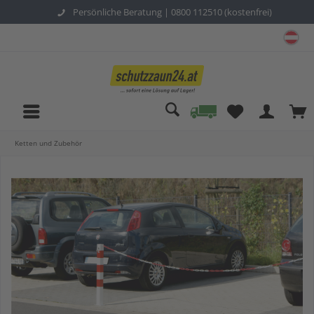
Persönliche Beratung |
0800 112510 (kostenfrei)
sc
Ketten und Zubehör