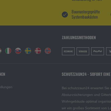
Baumustergeprüfte
Systembaukästen
ZAHLUNGSMETHODEN
NEN
SCHUTZZAUN24 - SOFORT EINE
ellungen
Bei schutzzaun24 erwartet Sie 
Absturzsicherungen und Gittert
Wohngebäude optimal organisi
wir ein großes Sortiment von L