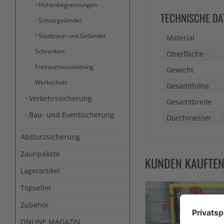
Höhenbegrenzungen
TECHNISCHE DA
Schutzgeländer
Stadtzaun und Geländer
Material
Schranken
Oberfläche
Freiraumausstattung
Gewicht
Werkschutz
Gesamthöhe
Verkehrssicherung
Gesamtbreite
Bau- und Eventsicherung
Durchmesser
Absturzsicherung
Zaunpakete
KUNDEN KAUFTE
Lagerartikel
Topseller
Zubehör
ONLINE MAGAZIN