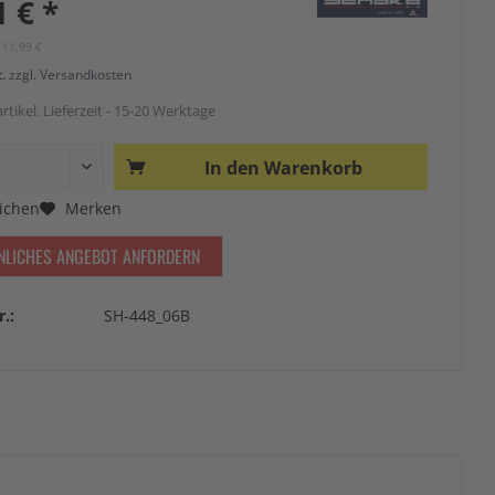
1 € *
111,99 €
t.
zzgl. Versandkosten
rtikel. Lieferzeit - 15-20 Werktage
In den
Warenkorb
ichen
Merken
NLICHES ANGEBOT ANFORDERN
r.:
SH-448_06B