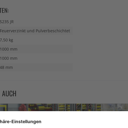
TEN:
S235 JR
Feuerverzinkt und Pulverbeschichtet
7,50 kg
1000 mm
1000 mm
48 mm
N AUCH