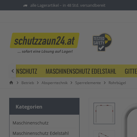
alle Lagerartikel – in 48 Std. versandbereit
SCHINENSCHUTZ
MASCHINENSCHUTZ EDELSTAHL
GITT

Betrieb
Absperrtechnik
Sperrelemente
Rohrbügel
Kategorien
Maschinenschutz
Maschinenschutz Edelstahl