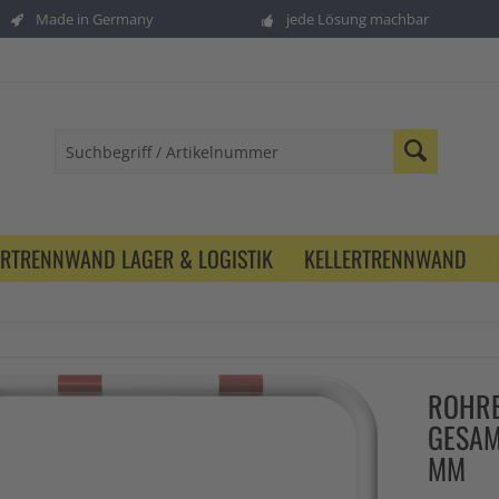
Made in Germany
jede Lösung machbar
ERTRENNWAND LAGER & LOGISTIK
KELLERTRENNWAND
ROHRB
GESAM
MM