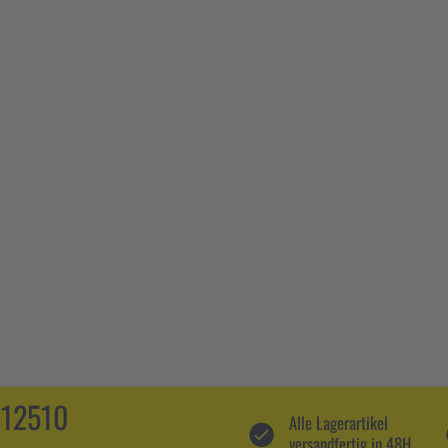
112510
Alle Lagerartikel
versandfertig in 48H