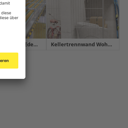
chutz Edelstahl
Kellertrennwand Wohnbau