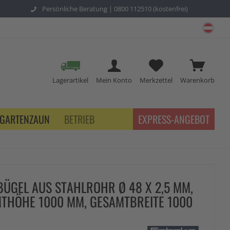
Persönliche Beratung |
0800 112510 (kostenfrei)
schu
Lagerartikel
Mein Konto
Merkzettel
Warenkorb
GARTENZAUN
BETRIEB
EXPRESS-ANGEBOT
ÜGEL AUS STAHLROHR Ø 48 X 2,5 MM,
THÖHE 1000 MM, GESAMTBREITE 1000