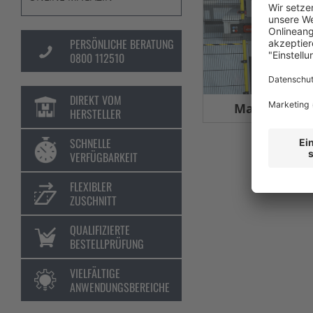
PERSÖNLICHE BERATUNG
0800 112510
DIREKT VOM
Maschinens
HERSTELLER
SCHNELLE
VERFÜGBARKEIT
FLEXIBLER
ZUSCHNITT
QUALIFIZIERTE
BESTELLPRÜFUNG
VIELFÄLTIGE
ANWENDUNGSBEREICHE