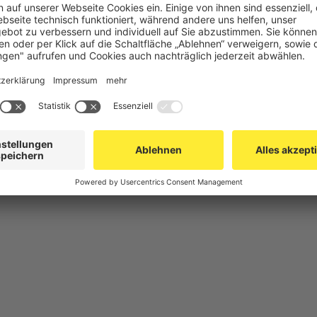
chutz
Gittertrennwand Lager & Logistik
Maschinens