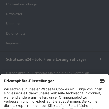
Cookie-Einstellungen
Newsletter
Über uns
Datenschutz
Impressum
Schutzzaun24 - Sofort eine Lösung auf Lager
Bei schutzzaun24 erwartet Sie eine große Auswahl an
Schutzgittern, Schutzeinrichtungen, Absturzsicherungen und
Gittertrennwänden, mit denen Sie Ihr Lager, Data Center oder
auch Ihr Wohngebäude optimal organisieren und sichern
können. An unserem Versandlager bevorraten wir ein großes
Sortiment von Lagerartikeln, welche innerhalb von 48 Stunden