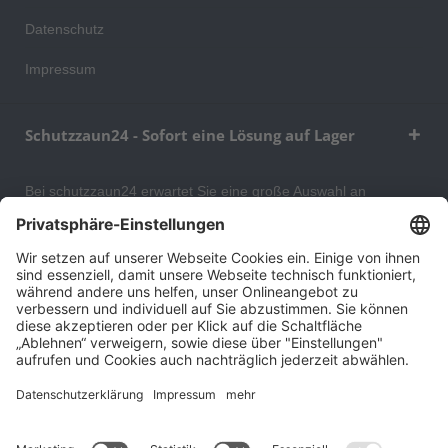
Datenschutz
Impressum
Schutzzaun24 - Sofort eine Lösung auf Lager
Bei schutzzaun24 erwartet Sie eine große Auswahl an
Schutzgittern, Schutzeinrichtungen, Absturzsicherungen und
Gittertrennwänden, mit denen Sie Ihr Lager, Data Center oder
auch Ihr Wohngebäude optimal organisieren und sichern
können. An unserem Versandlager bevorraten wir ein großes
Sortiment von Lagerartikeln, welche innerhalb von 48 Stunden
versandbereit sind.
Cookie-Einstellungen
Über uns
Kontakt
Versand und Zahlungsbedingungen
Widerrufsrecht
Datenschutz
AGB für Verbraucher
Impressum