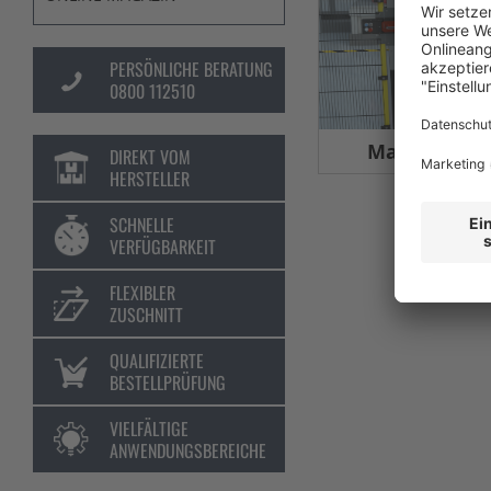
PERSÖNLICHE BERATUNG
0800 112510
Maschinens
DIREKT VOM
HERSTELLER
SCHNELLE
VERFÜGBARKEIT
FLEXIBLER
ZUSCHNITT
QUALIFIZIERTE
BESTELLPRÜFUNG
VIELFÄLTIGE
ANWENDUNGSBEREICHE