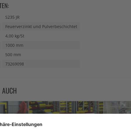
TEN:
S235 JR
Feuerverzinkt und Pulverbeschichtet
4,00 kg/St
1000 mm
500 mm
73269098
N AUCH