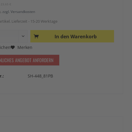
123,65 €
t.
zzgl. Versandkosten
rtikel. Lieferzeit - 15-20 Werktage
In den
Warenkorb
ichen
Merken
NLICHES ANGEBOT ANFORDERN
r.:
SH-448_81PB