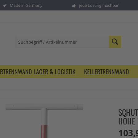
Made in Germany
jede Lösung machbar
ERTRENNWAND LAGER & LOGISTIK
KELLERTRENNWAND
SCHUT
HÖHE 
103,