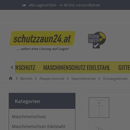
alle Lagerartikel – in 48 Std. versandbereit
SCHINENSCHUTZ
MASCHINENSCHUTZ EDELSTAHL
GITT

Betrieb
Absperrtechnik
Sperrelemente
Schutzgeländer
Kategorien
Maschinenschutz
Maschinenschutz Edelstahl