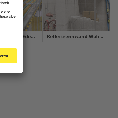
chutz Edelstahl
Kellertrennwand Wohnbau