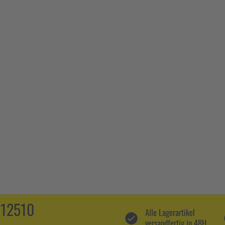
112510
Alle Lagerartikel
versandfertig in 48H