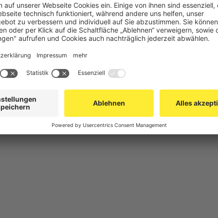
chutz
Gittertrennwand Lager & Logistik
Maschinens