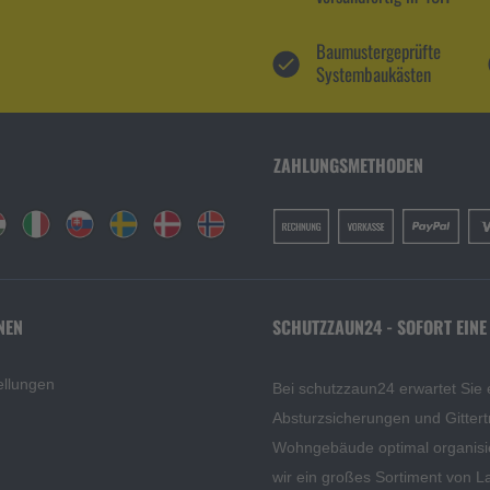
Baumustergeprüfte
Systembaukästen
ZAHLUNGSMETHODEN
NEN
SCHUTZZAUN24 - SOFORT EINE
ellungen
Bei schutzzaun24 erwartet Sie 
Absturzsicherungen und Gittert
Wohngebäude optimal organisi
wir ein großes Sortiment von L