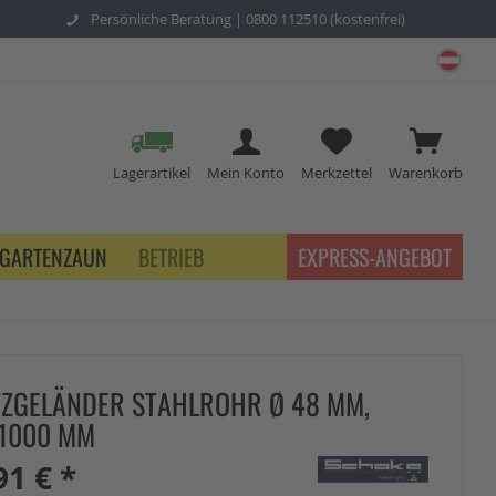
Persönliche Beratung |
0800 112510 (kostenfrei)
schu
Lagerartikel
Mein Konto
Merkzettel
Warenkorb
GARTENZAUN
BETRIEB
EXPRESS-ANGEBOT
ZGELÄNDER STAHLROHR Ø 48 MM,
1000 MM
91 € *