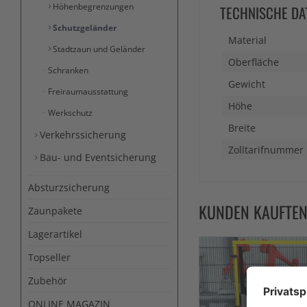
Höhenbegrenzungen
TECHNISCHE DA
Schutzgeländer
Material
Stadtzaun und Geländer
Oberfläche
Schranken
Gewicht
Freiraumausstattung
Höhe
Werkschutz
Breite
Verkehrssicherung
Zolltarifnummer
Bau- und Eventsicherung
Absturzsicherung
KUNDEN KAUFTE
Zaunpakete
Lagerartikel
Topseller
Zubehör
ONLINE MAGAZIN