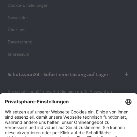
Cookie-Einstellungen
Newsletter
Über uns
Datenschutz
Impressum
Schutzzaun24 - Sofort eine Lösung auf Lager
Bei schutzzaun24 erwartet Sie eine große Auswahl an
Schutzgittern, Schutzeinrichtungen, Absturzsicherungen und
Gittertrennwänden, mit denen Sie Ihr Lager, Data Center oder
auch Ihr Wohngebäude optimal organisieren und sichern
können. An unserem Versandlager bevorraten wir ein großes
Sortiment von Lagerartikeln, welche innerhalb von 48 Stunden