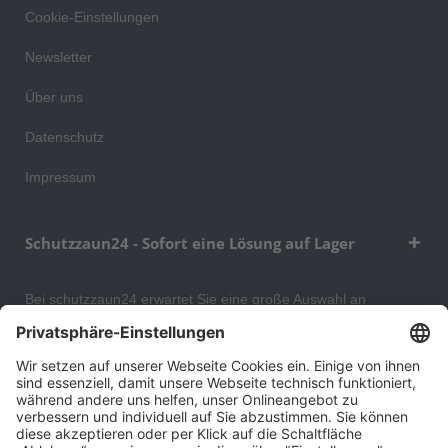
Cookie-Einstellungen
Newsletter
Über uns
Datenschutz
Impressum
Schutzzaun24 - Sofort eine Lösung auf Lager
Bei schutzzaun24 erwartet Sie eine große Auswahl an
Schutzgittern, Schutzeinrichtungen, Absturzsicherungen und
Gittertrennwänden, mit denen Sie Ihr Lager, Data Center oder
auch Ihr Wohngebäude optimal organisieren und sichern
können. An unserem Versandlager bevorraten wir ein großes
Sortiment von Lagerartikeln, welche innerhalb von 48 Stunden