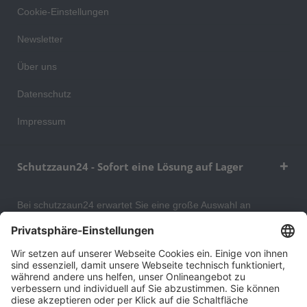
Cookie-Einstellungen
Newsletter
Über uns
Datenschutz
Impressum
Schutzzaun24 - Sofort eine Lösung auf Lager
Bei schutzzaun24 erwartet Sie eine große Auswahl an
Schutzgittern, Schutzeinrichtungen, Absturzsicherungen und
Gittertrennwänden, mit denen Sie Ihr Lager, Data Center oder
auch Ihr Wohngebäude optimal organisieren und sichern
können. An unserem Versandlager bevorraten wir ein großes
Sortiment von Lagerartikeln, welche innerhalb von 48 Stunden