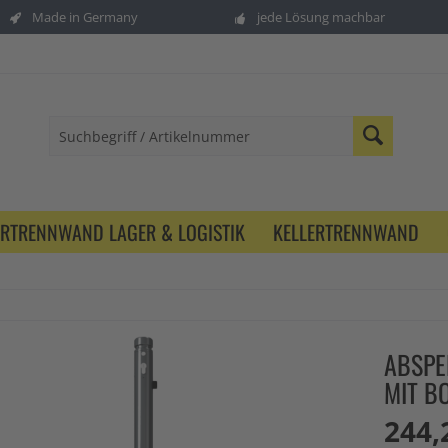
Made in Germany
jede Lösung machbar
ERTRENNWAND LAGER & LOGISTIK
KELLERTRENNWAND
ABSPE
MIT B
244,