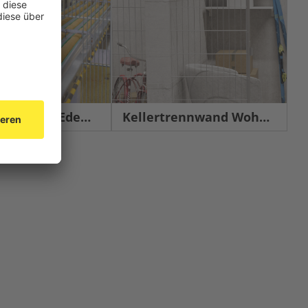
chutz Edelstahl
Kellertrennwand Wohnbau