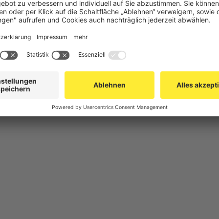
chutz
Gittertrennwand Lager & Logistik
Maschinens