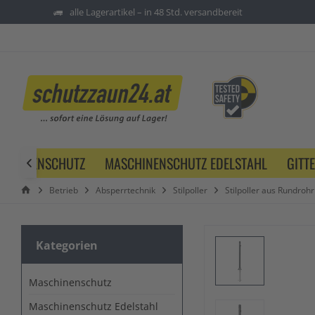
alle Lagerartikel – in 48 Std. versandbereit
SCHINENSCHUTZ
MASCHINENSCHUTZ EDELSTAHL
GITT

Betrieb
Absperrtechnik
Stilpoller
Stilpoller aus Rundrohr
Kategorien
Maschinenschutz
Maschinenschutz Edelstahl