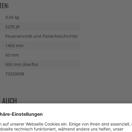
TEN:
9,00 kg
S235 JR
Feuerverzinkt und Pulverbeschichtet
1400 mm
60 mm
950 mm überflur
73269098
N AUCH