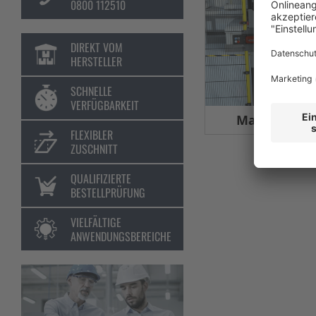
0800 112510
DIREKT VOM
HERSTELLER
SCHNELLE
VERFÜGBARKEIT
Maschinens
FLEXIBLER
ZUSCHNITT
QUALIFIZIERTE
BESTELLPRÜFUNG
VIELFÄLTIGE
ANWENDUNGSBEREICHE