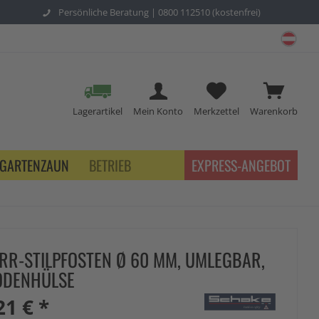
Persönliche Beratung |
0800 112510 (kostenfrei)
schu
Lagerartikel
Mein Konto
Merkzettel
Warenkorb
GARTENZAUN
BETRIEB
EXPRESS-ANGEBOT
RR-STILPFOSTEN Ø 60 MM, UMLEGBAR,
ODENHÜLSE
21 € *