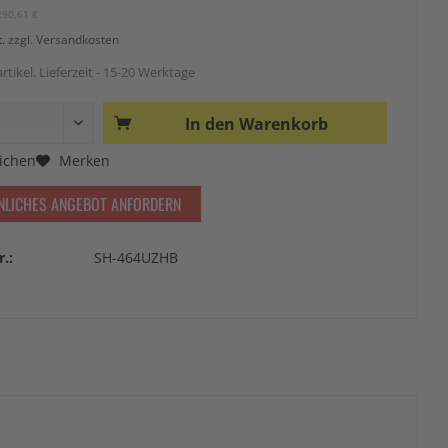
290,61 €
t.
zzgl. Versandkosten
rtikel. Lieferzeit - 15-20 Werktage
In den
Warenkorb
ichen
Merken
NLICHES ANGEBOT ANFORDERN
r.:
SH-464UZHB