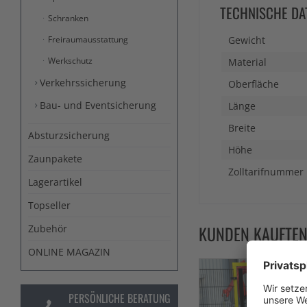
TECHNISCHE DA
Schranken
Freiraumausstattung
Gewicht
Werkschutz
Material
Verkehrssicherung
Oberfläche
Bau- und Eventsicherung
Länge
Breite
Absturzsicherung
Höhe
Zaunpakete
Zolltarifnummer
Lagerartikel
Topseller
KUNDEN KAUFTE
Zubehör
ONLINE MAGAZIN
PERSÖNLICHE BERATUNG