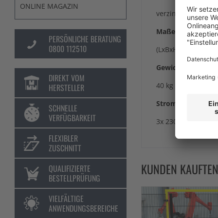
ONLINE MAGAZIN
verzinkt + pulverb
Maße
PERSÖNLICHE BERATUNG
0800 112510
(LxBxH) 130 x 70 x
Gewicht
DIREKT VOM
40 kg
HERSTELLER
Stromanschluss
SCHNELLE
VERFÜGBARKEIT
3x 230V Steckdose 
FLEXIBLER
ZUSCHNITT
KUNDEN KAUFTE
QUALIFIZIERTE
BESTELLPRÜFUNG
VIELFÄLTIGE
ANWENDUNGSBEREICHE