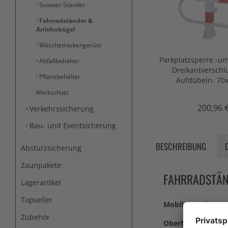
Scooter-Ständer
Fahrradständer &
Anlehnbügel
Wäschetrockengerüst
Parkplatzsperre -um
Abfallbehälter
Dreikantversch
Pflanzbehälter
Aufdübeln- 7
Werkschutz
200,96 
Verkehrssicherung
Bau- und Eventsicherung
BESCHREIBUNG
Absturzsicherung
Zaunpakete
FAHRRADSTÄN
Lagerartikel
Topseller
Mobiler E-Bike / E
Zubehör
Oberfläche