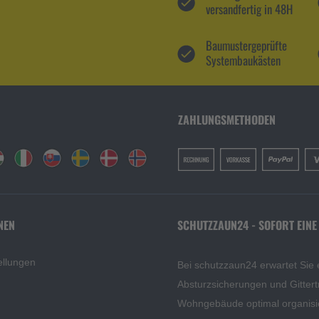
versandfertig in 48H
Baumustergeprüfte
Systembaukästen
ZAHLUNGSMETHODEN
NEN
SCHUTZZAUN24 - SOFORT EINE
ellungen
Bei schutzzaun24 erwartet Sie 
Absturzsicherungen und Gittert
Wohngebäude optimal organisi