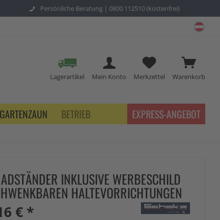
Persönliche Beratung |
0800 112510 (kostenfrei)
schu
Lagerartikel
Mein Konto
Merkzettel
Warenkorb
GARTENZAUN
BETRIEB
EXPRESS-ANGEBOT
ADSTÄNDER INKLUSIVE WERBESCHILD
CHWENKBAREN HALTEVORRICHTUNGEN
16 € *