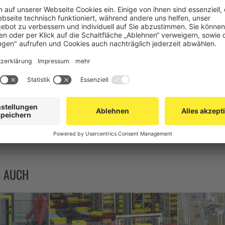
eschichtet
 144 [cm]
mit Schutzdeckel Schutzklasse IP 54 2x verschließbare Ladebox
N AUCH