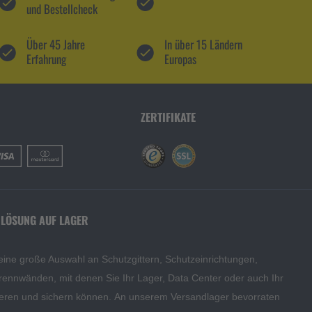
und Bestellcheck
Über 45 Jahre
In über 15 Ländern
Erfahrung
Europas
ZERTIFIKATE
 LÖSUNG AUF LAGER
eine große Auswahl an Schutzgittern, Schutzeinrichtungen,
rennwänden, mit denen Sie Ihr Lager, Data Center oder auch Ihr
eren und sichern können. An unserem Versandlager bevorraten