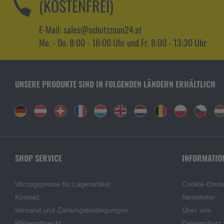
(KOSTENFREI)
E-Mail: sales@schutzzaun24.at
Mo. - Do. 8:00 - 16:00 Uhr und Fr. 8:00 - 13:30 Uhr
UNSERE PRODUKTE SIND IN FOLGENDEN LÄNDERN ERHÄLTLICH
SHOP SERVICE
INFORMATIO
Vorzugspreise für Lagerartikel
Cookie-Einst
Kontakt
Newsletter
Versand und Zahlungsbedingungen
Über uns
Widerrufsrecht
Datenschutz