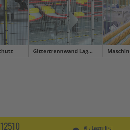
chutz
Gittertrennwand Lager & Logistik
Maschinens
112510
Alle Lagerartikel