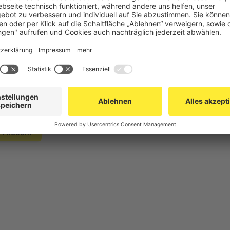
APLER 6856 MIT 2010
 HÖHE
2,17 €
 PRODUKT