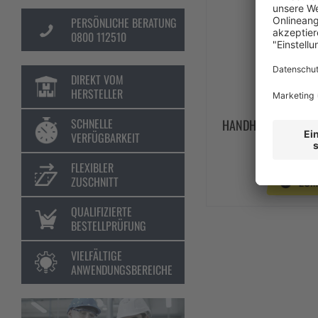
PERSÖNLICHE BERATUNG
0800 112510
DIREKT VOM
HERSTELLER
SCHNELLE
HANDHYDRAULIK-ST
VERFÜGBARKEIT
MM
1.94
FLEXIBLER
ZUM
ZUSCHNITT
QUALIFIZIERTE
BESTELLPRÜFUNG
VIELFÄLTIGE
ANWENDUNGSBEREICHE