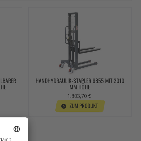
LLBARER
HANDHYDRAULIK-STAPLER 6855 MIT 2010
ÖHE
MM HÖHE
1.803,70 €
ZUM PRODUKT