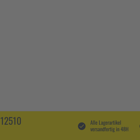
112510
Alle Lagerartikel
versandfertig in 48H