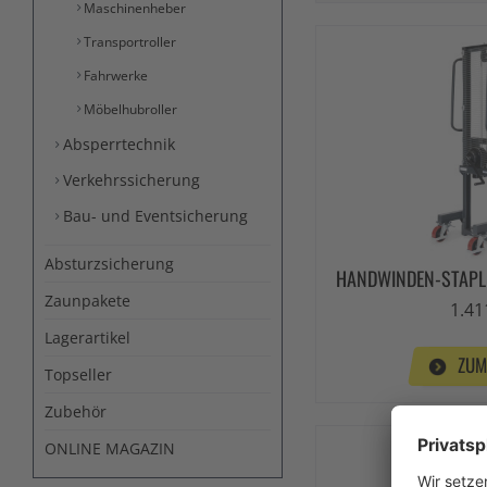
Maschinenheber
Transportroller
Fahrwerke
Möbelhubroller
Absperrtechnik
Verkehrssicherung
Bau- und Eventsicherung
Absturzsicherung
HANDWINDEN-STAPL
Zaunpakete
1.41
Lagerartikel
ZUM
Topseller
Zubehör
ONLINE MAGAZIN