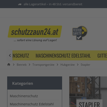
alle Lagerartikel – in 48 Std. versandbereit
SCHINENSCHUTZ
MASCHINENSCHUTZ EDELSTAHL
GITT

Betrieb
Transportgeräte
Hubgeräte
Stapler
Kategorien
Maschinenschutz
STAPLER
Maschinenschutz Edelstahl