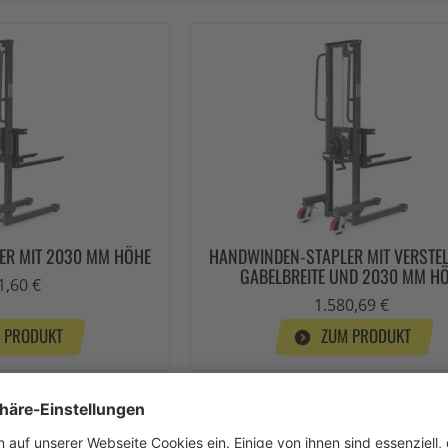
ER MIT 2030 MM HÖHE
HANDWINDEN-STAPLER MIT VERSTE
GABELBREITE UND 2030 MM H
1,60 €
1.580,69 €
 PRODUKT
ZUM PRODUKT