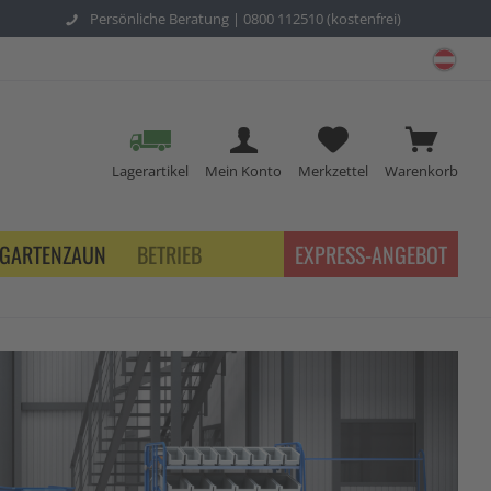
Persönliche Beratung |
0800 112510 (kostenfrei)
schu
Lagerartikel
Mein Konto
Merkzettel
Warenkorb
GARTENZAUN
BETRIEB
EXPRESS-ANGEBOT