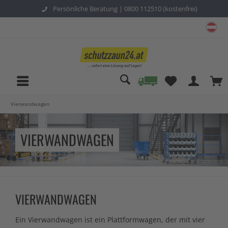
Persönliche Beratung |
0800 112510 (kostenfrei)
sc
Vierwandwagen
VIERWANDWAGEN
VIERWANDWAGEN
Ein Vierwandwagen ist ein Plattformwagen, der mit vier