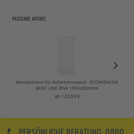
PASSENDE ARTIKEL
Wandelement für Kellertrennwand - ECONFENCE®
Re
BASIC LINE ZINK 1000x2000mm
E
ab 123,59 €
PERSÖNLICHE BERATUNG:
0800