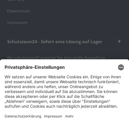
Datenschutz
Impressum
Schutzzaun24 - Sofort eine Lösung auf Lager
Bei schutzzaun24 erwartet Sie eine große Auswahl an
Schutzgittern, Schutzeinrichtungen, Absturzsicherungen und
Gittertrennwänden, mit denen Sie Ihr Lager, Data Center oder
auch Ihr Wohngebäude optimal organisieren und sichern
können. An unserem Versandlager bevorraten wir ein großes
Sortiment von Lagerartikeln, welche innerhalb von 48 Stunden
versandbereit sind.
Cookie-Einstellungen
Über uns
Kontakt
Versand und Zahlungsbedingungen
Widerrufsrecht
Datenschutz
AGB für Verbraucher
Impressum