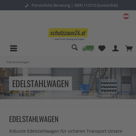
Persönliche Beratung |
0800 112510 (kostenfrei)
sc
Edelstahlwagen
EDELSTAHLWAGEN
EDELSTAHLWAGEN
Robuste Edelstahlwagen für sicheren Transport Unsere