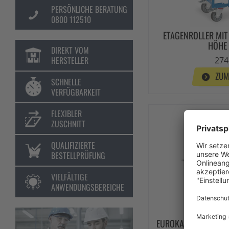
PERSÖNLICHE BERATUNG
0800 112510
ETAGENROLLER MIT
HÖHE
DIREKT VOM
HERSTELLER
274
ZUM
SCHNELLE
VERFÜGBARKEIT
FLEXIBLER
ZUSCHNITT
QUALIFIZIERTE
BESTELLPRÜFUNG
VIELFÄLTIGE
ANWENDUNGSBEREICHE
EUROKASTEN-ROLLER