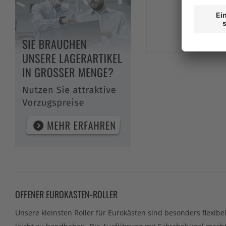
129
ZUM
OFFENER EUROKASTEN-ROLLER
Unsere kleinsten Roller für Eurokästen sind besonders flexibe