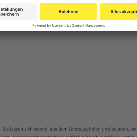
MM
SCHIEBEBÜGEL - HÖHE 970 
,89 €
174,00 €
 PRODUKT
ZUM PRODUKT
l. Sie lassen sich schnell aus dem Fahrzeug holen und beladen, was