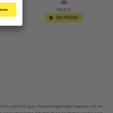
MM
MM
145,82 €
ZUM PRODUKT
 Zeit und Kraft spart. Dank ihres geringen Gewichts sind sie