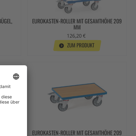
BÜGEL,
EUROKASTEN-ROLLER MIT GESAMTHÖHE 209
MM
126,20 €
ZUM PRODUKT
MIT
EUROKASTEN-ROLLER MIT GESAMTHÖHE 209