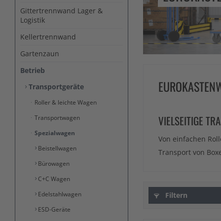
Gittertrennwand Lager &
Logistik
Kellertrennwand
Gartenzaun
Betrieb
EUROKASTEN
Transportgeräte
Roller & leichte Wagen
VIELSEITIGE T
Transportwagen
Spezialwagen
Von einfachen Roll
Beistellwagen
Transport von Box
Bürowagen
C+C Wagen
Edelstahlwagen
Filtern
ESD-Geräte