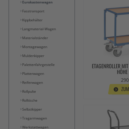
Eurokastenwagen
Fasstransport
Kippbehälter
Langmaterial-Wagen
Materialständer
Montagewagen
Muldenkipper
ETAGENROLLER MIT
Palettenfahrgestelle
HÖHE
Plattenwagen
290
Reifenwagen
ZUM
Rollpulte
Rolltische
Selbstkipper
Tragarmwagen
Werkstattwagen