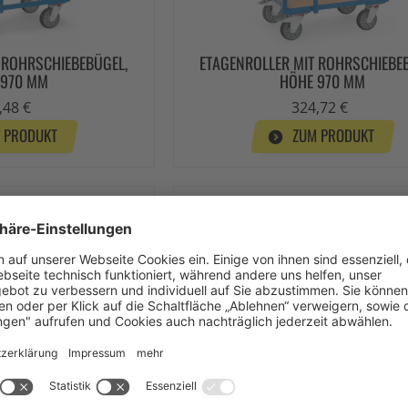
 ROHRSCHIEBEBÜGEL,
ETAGENROLLER MIT ROHRSCHIEBE
 970 MM
HÖHE 970 MM
,48 €
324,72 €
 PRODUKT
ZUM PRODUKT
 MIT GESAMTHÖHE 209
EUROKASTEN-ROLLER 135800 