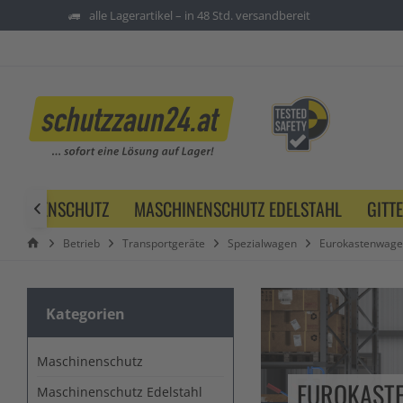
alle Lagerartikel – in 48 Std. versandbereit
SCHINENSCHUTZ
MASCHINENSCHUTZ EDELSTAHL
GITT

Betrieb
Transportgeräte
Spezialwagen
Eurokastenwag
Kategorien
Maschinenschutz
EUROKAST
Maschinenschutz Edelstahl