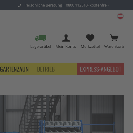
Persönliche Beratung |
0800 112510 (kostenfrei)
schu
Lagerartikel
Mein Konto
Merkzettel
Warenkorb
GARTENZAUN
BETRIEB
EXPRESS-ANGEBOT