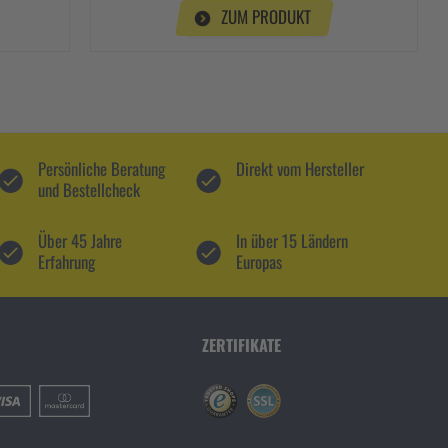
ZUM PRODUKT
Persönliche Beratung
Direkt vom Hersteller
und Bestellcheck
Über 45 Jahre
In über 15 Ländern
Erfahrung
Europas
ZERTIFIKATE