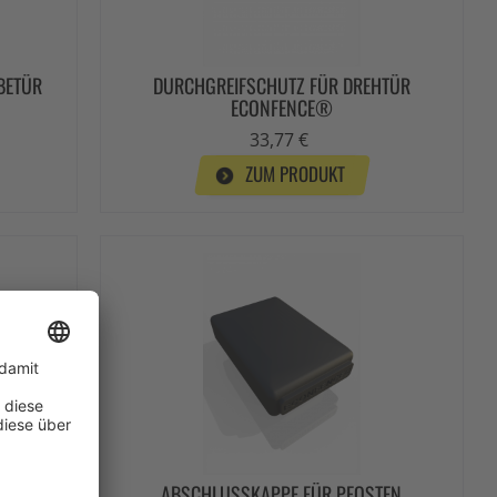
BETÜR
DURCHGREIFSCHUTZ FÜR DREHTÜR
ECONFENCE®
33,77 €
ZUM PRODUKT
TÜR
ABSCHLUSSKAPPE FÜR PFOSTEN