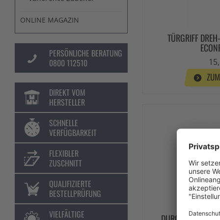
ONLINE MAGAZIN
TÜRGRIFF DREH
ECON
PERSÖNLICHE BERATUNG
15,
0800 112510
ZUM
DIREKT VOM
HERSTELLER
SCHNELLE
VERFÜGBARKEIT
FLEXIBLER
ZUSCHNITT
QUALIFIZIERTE
BESTELLPRÜFUNG
VIELFÄLTIGE
DURCHGREIFSCHU