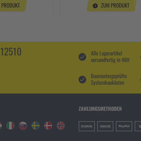
 PRODUKT
ZUM PRODUKT
112510
Alle Lagerartikel
versandfertig in 48H
Baumustergeprüfte
Systembaukästen
ZAHLUNGSMETHODEN