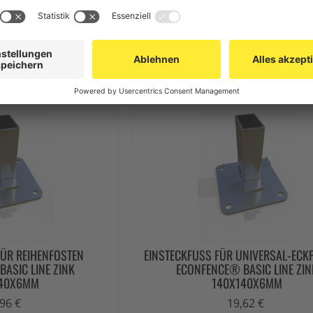
FENCE®
ECONFENCE®
77 €
21,66 €
 PRODUKT
ZUM PRODUKT
ÜR REIHENFOSTEN E
EINSTECKFUSS FÜR UNIVERSAL-ECKP
SIC LINE ZINK 1
CONFENCE® BASIC LINE ZINK 
40X6MM
40X140X6MM
96 €
19,62 €