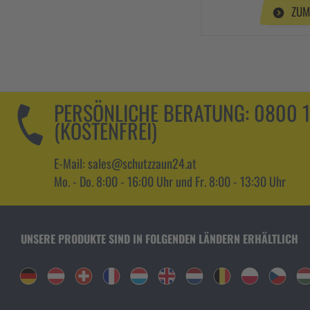
ZUM
PERSÖNLICHE BERATUNG:
0800 
(KOSTENFREI)
E-Mail: sales@schutzzaun24.at
Mo. - Do. 8:00 - 16:00 Uhr und Fr. 8:00 - 13:30 Uhr
UNSERE PRODUKTE SIND IN FOLGENDEN LÄNDERN ERHÄLTLICH