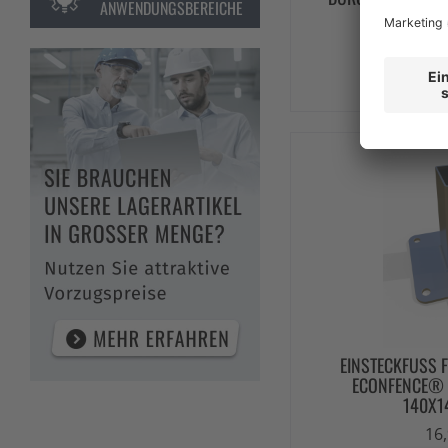
ANWENDUNGSBEREICHE
ECON
33,
ZUM
EINSTECKFUSS F
CONFENCE® BA
40X1
16,