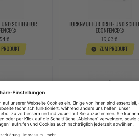
- UND SCHIEBETÜR
TÜRKNAUF FÜR DREH- UND SCHIE
FENCE®
ECONFENCE®
54 €
19,62 €
 PRODUKT
ZUM PRODUKT
TZ FÜR SCHIEBETÜR
TÜRSCHARNIER-SET FÜR DREH