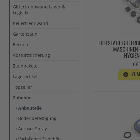
Gittertrennwand Lager &
Logistik
Kellertrennwand
Gartenzaun
EDELSTAHL GITTERB
Betrieb
MASCHINEN-
HYGIE
Absturzsicherung
66,
Zaunpakete
ZUM
Lagerartikel
Topseller
Zubehör
Anbauteile
Bodenbefestigung
Aerosol Spray
VarioFence Zubehör