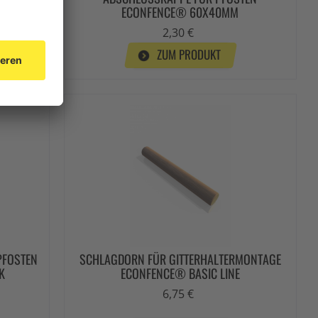
ECONFENCE® 60X40MM
2,30 €
ZUM PRODUKT
FOSTEN E
SCHLAGDORN FÜR GITTERHALTERMONTAGE
1
ECONFENCE® BASIC LINE
6,75 €