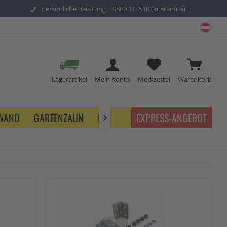
Persönliche Beratung |
0800 112510 (kostenfrei)
schu
Lagerartikel
Mein Konto
Merkzettel
Warenkorb
NWAND
GARTENZAUN
BETRIEB
EXPRESS-ANGEBOT
