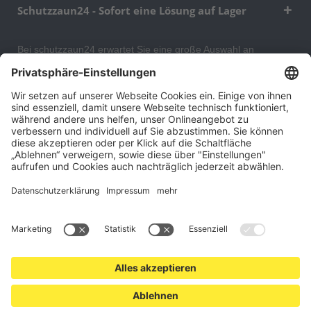
Schutzzaun24 - Sofort eine Lösung auf Lager
Bei schutzzaun24 erwartet Sie eine große Auswahl an
Schutzgittern, Schutzeinrichtungen, Absturzsicherungen und
Gittertrennwänden, mit denen Sie Ihr Lager, Data Center oder
auch Ihr Wohngebäude optimal organisieren und sichern
können. An unserem Versandlager bevorraten wir ein großes
Sortiment von Lagerartikeln, welche innerhalb von 48 Stunden
versandbereit sind.
Cookie-Einstellungen
Über uns
Kontakt
Versand und Zahlungsbedingungen
Widerrufsrecht
Datenschutz
AGB für Verbraucher
Impressum
*Alle Preise in Euro verstehen sich zzgl.
Versandkosten
. Angebote
freibleibend. Solange der Vorrat reicht.
© 2026 schutzzaun24.at